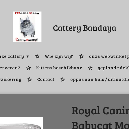
Cattery Bandaya
ze cattery
Wie zijn wij?
onze webwinkel p
serveren?
Kittens beschikbaar
geplande dek
rzekering
Contact
oppas aan huis / uitlaatdi
Royal Cani
Babycat Mou