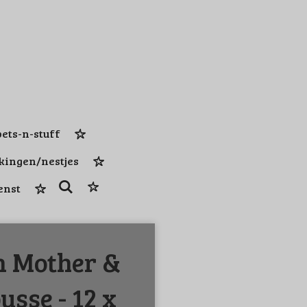
ets-n-stuff
kingen/nestjes
enst
n Mother &
sse - 12 x