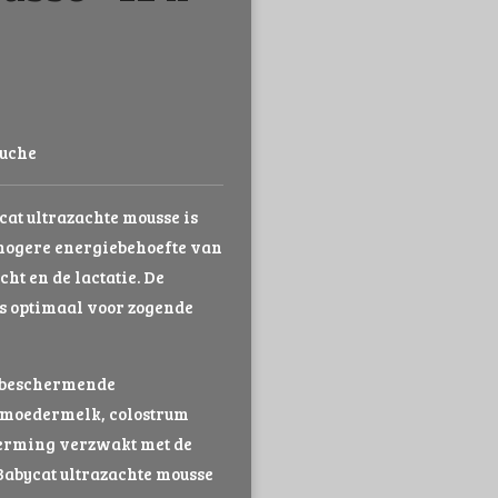
ouche
at ultrazachte mousse is
 hogere energiebehoefte van
ht en de lactatie. De
is optimaal voor zogende
n beschermende
e moedermelk, colostrum
erming verzwakt met de
 Babycat ultrazachte mousse