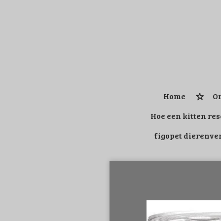
Ga
direct
naar
de
hoofdinhoud
Home
On
Hoe een kitten re
figopet dierenve