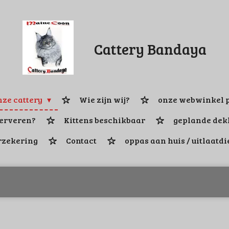
Cattery Bandaya
ze cattery
Wie zijn wij?
onze webwinkel p
serveren?
Kittens beschikbaar
geplande dek
rzekering
Contact
oppas aan huis / uitlaatdi