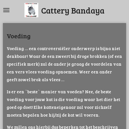
Ga
Cattery Bandaya
direct
naar
de
Voeding
hoofdinhoud
Voeding … een controversiëler onderwerp is bijna niet
denkbaar! Waar de een zweert bij droge brokken (of een
specifiek merk) zal de ander je graag de voordelen van
een vers vlees voeding opnoemen. Weer een ander
geeft zowel brok als vlees …
Is er een `beste` manier van voeden? Nee, de beste
voeding voor jouw kat is die voeding waar het dier het
goed op doet! Elke katteneigenaar zal voor zichzelf
moeten bepalen hoe hij/zij de kat wil voeren.
We zullen ons hierbij dus beperken tot het beschrijven