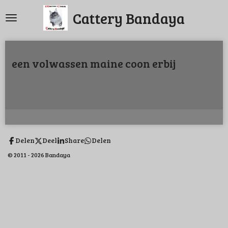
Ga
Cattery Bandaya
direct
naar
de
een volwassen maine coon erbij
hoofdinhoud
Delen
Deel
Share
Delen
© 2011 - 2026 Bandaya