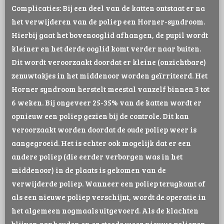
Complicaties: Bij een deel van de katten ontstaat er na
het verwijderen van de poliep een Horner-syndroom.
Hierbij gaat het bovenooglid afhangen, de pupil wordt
kleiner en het derde ooglid komt verder naar buiten.
Dit wordt veroorzaakt doordat er kleine (onzichtbare)
zenuwtakjes in het middenoor worden geïrriteerd. Het
Horner syndroom herstelt meestal vanzelf binnen 3 tot
6 weken. Bij ongeveer 25-35% van de katten wordt er
opnieuw een poliep gezien bij de controle. Dit kan
veroorzaakt worden doordat de oude poliep weer is
aangegroeid. Het is echter ook mogelijk dat er een
andere poliep (die eerder verborgen was in het
middenoor) in de plaats is gekomen van de
verwijderde poliep. Wanneer een poliep terugkomt of
als een nieuwe poliep verschijnt, wordt de operatie in
het algemeen nogmaals uitgevoerd. Als de klachten
blijven aanhouden en er steeds weer nieuwe poliepen