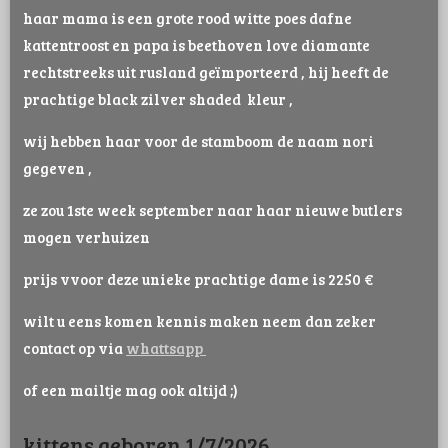
haar mama is een grote rood witte poes dafne
kattentroost en papa is beethoven love diamante
rechtstreeks uit rusland geïmporteerd , hij heeft de
prachtige black zilver shaded kleur ,
wij hebben haar voor de stamboom de naam nori
gegeven ,
ze zou 1ste week september naar haar nieuwe butlers
mogen verhuizen
prijs vvoor deze unieke prachtige dame is 2250 €
wilt u eens komen kennis maken neem dan zeker
contact op via
whattsapp
of een mailtje mag ook altijd ;)
kittens geboren 1/7/2026