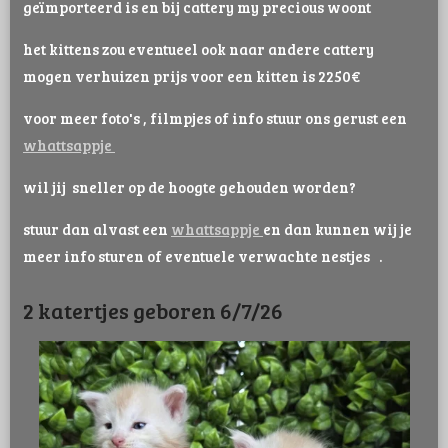
geïmporteerd is en bij cattery my precious woont
het kittens zou eventueel ook naar andere cattery
mogen verhuizen prijs voor een kitten is 2250€
voor meer foto's , filmpjes of info stuur ons gerust een
whattsappje
wil jij sneller op de hoogte gehouden worden?
stuur dan alvast een
whattsappje
en dan kunnen wij je
meer info sturen of eventuele verwachte nestjes .
2 katertjes geboren 6/7/26