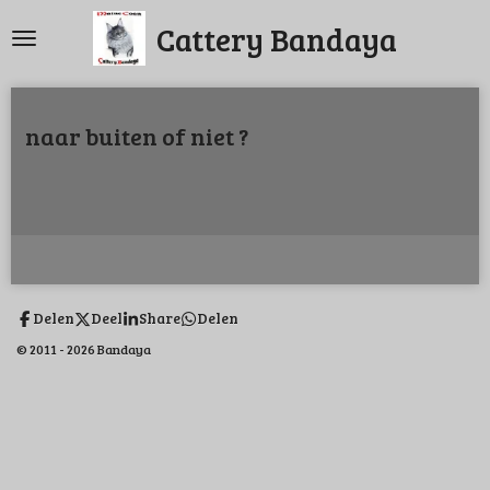
Ga
Cattery Bandaya
direct
naar
de
naar buiten of niet ?
hoofdinhoud
Delen
Deel
Share
Delen
© 2011 - 2026 Bandaya