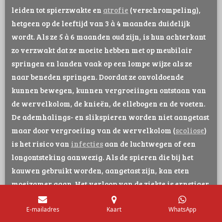
leiden tot spierzwakte en
atrofie
(verschrompeling),
hetgeen op de leeftijd van 3 à 4 maanden duidelijk
wordt. Als ze 5 à 6 maanden oud zijn, is hun achterkant
zo verzwakt dat ze moeite hebben met op meubilair
springen en landen vaak op een lompe wijze als ze
naar beneden springen. Doordat ze onvoldoende
kunnen bewegen, kunnen vergroeiingen ontstaan van
de wervelkolom, de knieën, de ellebogen en de voeten.
De ademhalings- en slikspieren worden niet aangetast
maar door vergroeiing van de wervelkolom (
scoliose
)
is het risico van
infecties
aan de luchtwegen of een
longontsteking aanwezig. Als de spieren die bij het
kauwen gebruikt worden, aangetast zijn, kan eten
moeizamer gaan. Het verloop van de ziekte is ernstiger
naarmate deze eerder optreedt.
E-mailadres
Kaart
WhatsApp