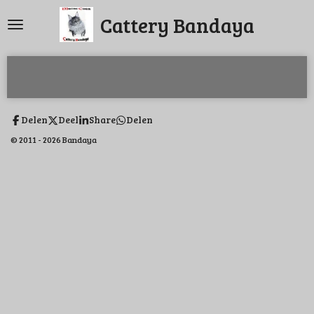
Ga
Cattery Bandaya
direct
naar
de
hoofdinhoud
Delen
Deel
Share
Delen
© 2011 - 2026 Bandaya