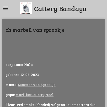
Ga
Cattery Bandaya
direct
naar
de
ch marbell van sprookje
hoofdinhoud
roepnaam:Nala
geboren:
12-06-2023
mama:
Summer van Sprookje
,
papa:
Mariliss Country Noel
kleur : red smoke (shaded) volgens keurmeesters dus