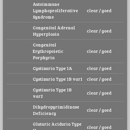
Autoimmune
Lymphoproliferative
clear / goed
Syndrome
Congenital Adrenal
clear / goed
Hyperplasia
Congenital
Erythropoietic
clear / goed
Porphyria
Cystinuria Type 1A
clear / goed
Cystinuria Type 1B var1
clear / goed
Cystinuria Type 1B
clear / goed
var2
Dihydropyrimidinase
clear / goed
Deficiency
Glutaric Aciduria Type
clear / goed