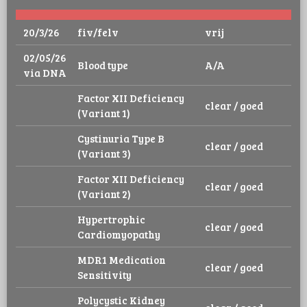
20/3/26
fiv/felv
vrij
02/05/26
Blood type
A/A
via DNA
Factor XII Deficiency
clear / goed
(Variant 1)
Cystinuria Type B
clear / goed
(Variant 3)
Factor XII Deficiency
clear / goed
(Variant 2)
Hypertrophic
clear / goed
Cardiomyopathy
MDR1 Medication
clear / goed
Sensitivity
Polycystic Kidney