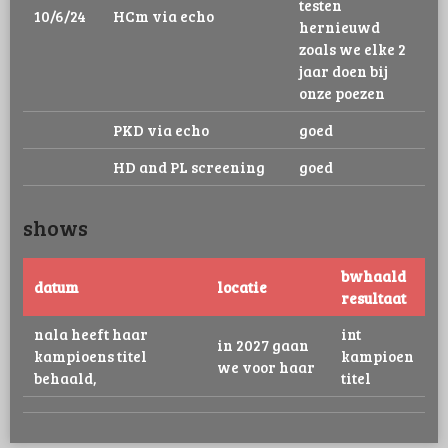
testen
10/6/24
HCm via echo
hernieuwd
zoals we elke 2
jaar doen bij
onze poezen
PKD via echo
goed
HD and PL screening
goed
shows
bwhaald
datum
locatie
resultaat
nala heeft haar
int
in 2027 gaan
kampioens titel
kampioen
we voor haar
behaald,
titel