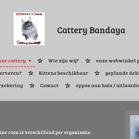
Cattery Bandaya
ze cattery
Wie zijn wij?
onze webwinkel p
serveren?
Kittens beschikbaar
geplande dek
rzekering
Contact
oppas aan huis / uitlaatdi
ne coon is verschillend per organisatie.