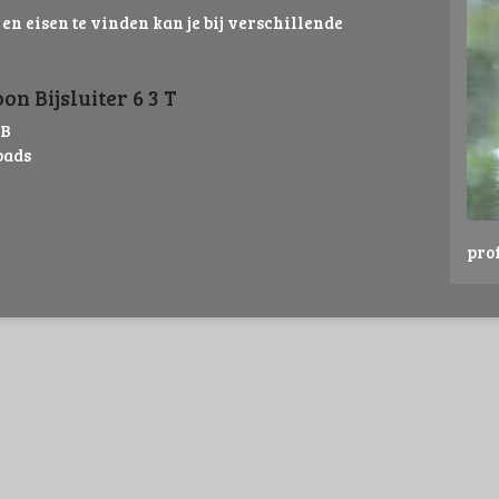
 en eisen te vinden kan je bij verschillende
n Bijsluiter 6 3 T
MB
oads
pro