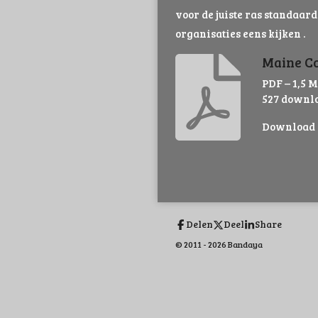
voor de juiste ras standaard
organisaties eens kijken .
Maine Coo
PDF – 1,5 
527 downl
Download
Delen
Deel
Share
© 2011 - 2026 Bandaya