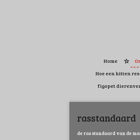
Ga
direct
naar
de
hoofdinhoud
Home
On
Hoe een kitten re
figopet dierenve
rasstandaard
de ras standaard van de mai